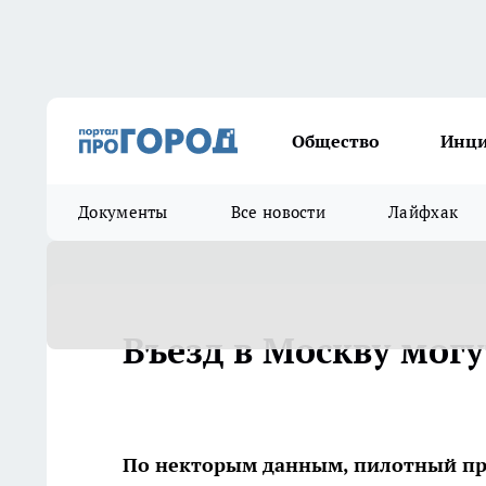
Общество
Инц
Документы
Все новости
Лайфхак
Въезд в Москву мог
По некторым данным, пилотный прое