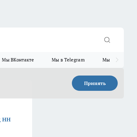
Мы ВКонтакте
Мы в Telegram
Мы в MAX
Принять
д НН