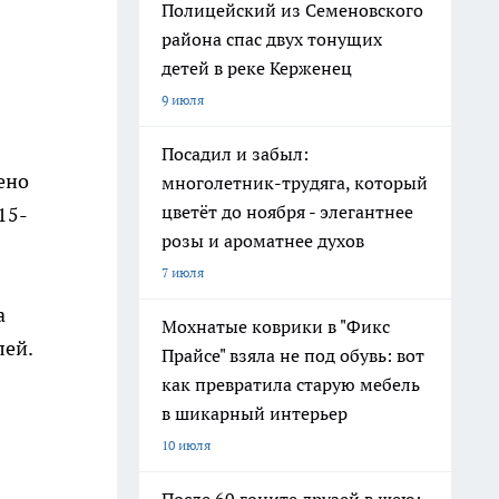
Полицейский из Семеновского
района спас двух тонущих
детей в реке Керженец
9 июля
Посадил и забыл:
ено
многолетник-трудяга, который
цветёт до ноября - элегантнее
15-
розы и ароматнее духов
7 июля
а
Мохнатые коврики в "Фикс
лей.
Прайсе" взяла не под обувь: вот
как превратила старую мебель
в шикарный интерьер
10 июля