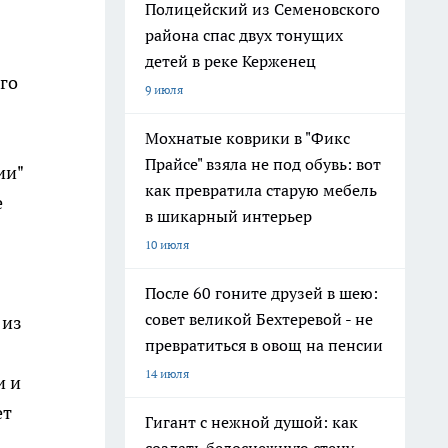
Полицейский из Семеновского
района спас двух тонущих
детей в реке Керженец
го
9 июля
Мохнатые коврики в "Фикс
Прайсе" взяла не под обувь: вот
ии"
как превратила старую мебель
е
в шикарный интерьер
10 июля
После 60 гоните друзей в шею:
совет великой Бехтеревой - не
 из
превратиться в овощ на пенсии
14 июля
и и
ет
Гигант с нежной душой: как