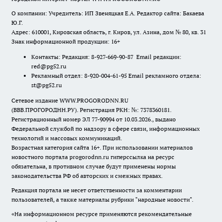
О компании: Учредитель: ИП Звеняцкая Е.А. Редактор сайта: Бакаева
Ю.Г.
Адрес: 610001, Кировская область, г. Киров, ул. Азина, дом № 80, кв. 31
Знак информационной продукции: 16+
Контакты: Редакция: 8-927-669-90-87 Email редакции:
red@pg52.ru
Рекламный отдел: 8-920-004-61-95 Email рекламного отдела:
st@pg52.ru
Сетевое издание WWW.PROGORODNN.RU
(ВВВ.ПРОГОРОДНН.РУ). Регистрация РКН: №: 7378360181.
Регистрационный номер ЭЛ 77-90994 от 10.03.2026., выдано
Федеральной службой по надзору в сфере связи, информационных
технологий и массовых коммуникаций.
Возрастная категория сайта 16+. При использовании материалов
новостного портала progorodnn.ru гиперссылка на ресурс
обязательна
,
в противном случае будут применены нормы
законодательства РФ об авторских и смежных правах.
Редакция портала не несет ответственности за комментарии
пользователей, а также материалы рубрики "народные новости".
«На информационном ресурсе применяются рекомендательные