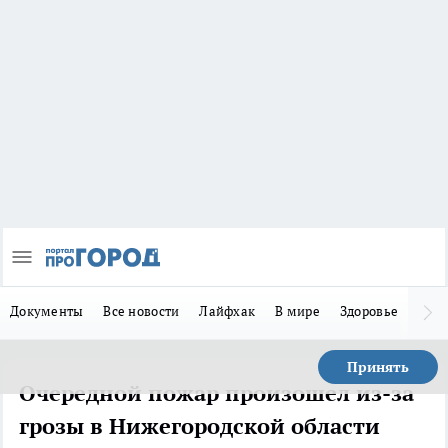
Документы
Все новости
Лайфхак
В мире
Здоровье
Зака
Принять
Очередной пожар произошел из-за
грозы в Нижегородской области