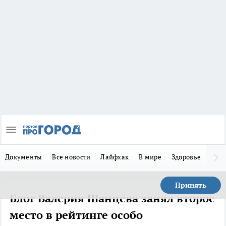
Документы
Все новости
Лайфхак
В мире
Здоровье
Зака
Принять
Блог Валерия Шанцева занял второе
место в рейтинге особо