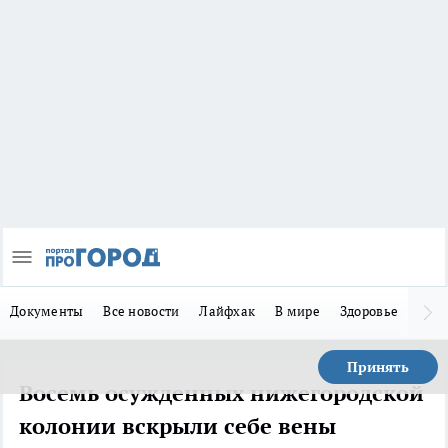
Документы
Все новости
Лайфхак
В мире
Здоровье
Зака
Принять
Восемь осужденных нижегородской
колонии вскрыли себе вены