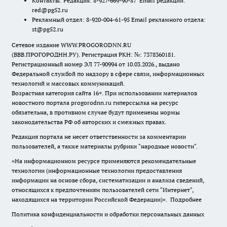
Контакты: Редакция: 8-927-669-90-87 Email редакции:
red@pg52.ru
Рекламный отдел: 8-920-004-61-95 Email рекламного отдела:
st@pg52.ru
Сетевое издание WWW.PROGORODNN.RU
(ВВВ.ПРОГОРОДНН.РУ). Регистрация РКН: №: 7378360181.
Регистрационный номер ЭЛ 77-90994 от 10.03.2026., выдано
Федеральной службой по надзору в сфере связи, информационных
технологий и массовых коммуникаций.
Возрастная категория сайта 16+. При использовании материалов
новостного портала progorodnn.ru гиперссылка на ресурс
обязательна
,
в противном случае будут применены нормы
законодательства РФ об авторских и смежных правах.
Редакция портала не несет ответственности за комментарии
пользователей, а также материалы рубрики "народные новости".
«На информационном ресурсе применяются рекомендательные
технологии (информационные технологии предоставления
информации на основе сбора, систематизации и анализа сведений,
относящихся к предпочтениям пользователей сети "Интернет",
находящихся на территории Российской Федерации)».
Подробнее
Политика конфиденциальности и обработки персональных данных