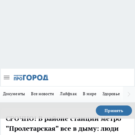
Документы
Все новости
Лайфхак
В мире
Здоровье
Зака
Принять
СРОЧНО! В районе станции метро
"Пролетарская" все в дыму: люди