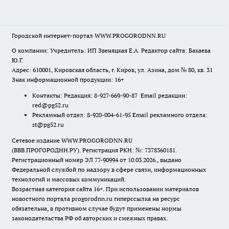
Городской интернет-портал WWW.PROGORODNN.RU
О компании: Учредитель: ИП Звеняцкая Е.А. Редактор сайта: Бакаева
Ю.Г.
Адрес: 610001, Кировская область, г. Киров, ул. Азина, дом № 80, кв. 31
Знак информационной продукции: 16+
Контакты: Редакция: 8-927-669-90-87 Email редакции:
red@pg52.ru
Рекламный отдел: 8-920-004-61-95 Email рекламного отдела:
st@pg52.ru
Сетевое издание WWW.PROGORODNN.RU
(ВВВ.ПРОГОРОДНН.РУ). Регистрация РКН: №: 7378360181.
Регистрационный номер ЭЛ 77-90994 от 10.03.2026., выдано
Федеральной службой по надзору в сфере связи, информационных
технологий и массовых коммуникаций.
Возрастная категория сайта 16+. При использовании материалов
новостного портала progorodnn.ru гиперссылка на ресурс
обязательна
,
в противном случае будут применены нормы
законодательства РФ об авторских и смежных правах.