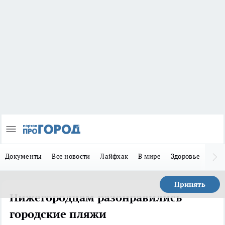
Документы
Все новости
Лайфхак
В мире
Здоровье
Зака
Принять
Нижегородцам разонравились
городские пляжи