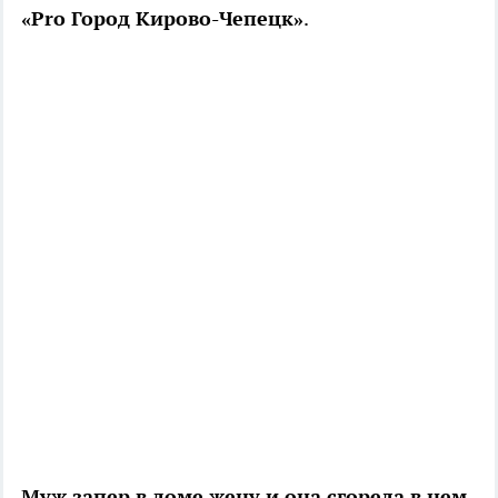
«Pro Город Кирово-Чепецк»
.
Муж запер в доме жену и она сгорела в нем