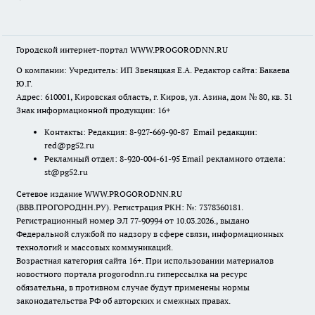
Городской интернет-портал WWW.PROGORODNN.RU
О компании: Учредитель: ИП Звеняцкая Е.А. Редактор сайта: Бакаева
Ю.Г.
Адрес: 610001, Кировская область, г. Киров, ул. Азина, дом № 80, кв. 31
Знак информационной продукции: 16+
Контакты: Редакция: 8-927-669-90-87 Email редакции:
red@pg52.ru
Рекламный отдел: 8-920-004-61-95 Email рекламного отдела:
st@pg52.ru
Сетевое издание WWW.PROGORODNN.RU
(ВВВ.ПРОГОРОДНН.РУ). Регистрация РКН: №: 7378360181.
Регистрационный номер ЭЛ 77-90994 от 10.03.2026., выдано
Федеральной службой по надзору в сфере связи, информационных
технологий и массовых коммуникаций.
Возрастная категория сайта 16+. При использовании материалов
новостного портала progorodnn.ru гиперссылка на ресурс
обязательна
,
в противном случае будут применены нормы
законодательства РФ об авторских и смежных правах.