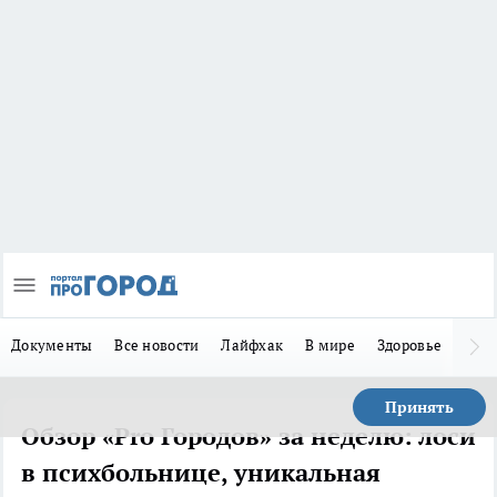
Документы
Все новости
Лайфхак
В мире
Здоровье
Зака
Принять
Обзор «Pro Городов» за неделю: лоси
в психбольнице, уникальная