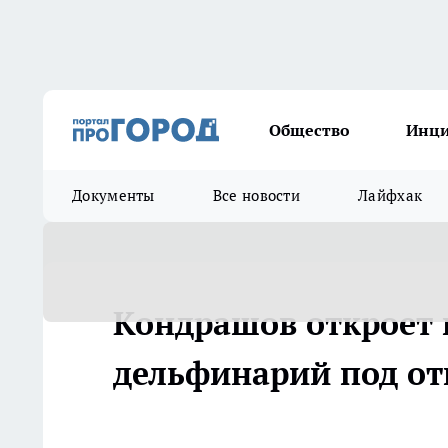
Общество
Инц
Документы
Все новости
Лайфхак
Кондрашов откроет
дельфинарий под о