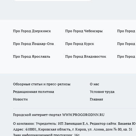
Про Город Дзержинск
Про Город Чебоксары
Про Город
Про Город Йошкар-Ола
Про Город Курск
Про Город
Про Город Ярославль
Про Город Владивосток
Про Город
Обзорные статьи и пресс-релизы
О нас
Редакционная политика
Условия труда
Новости
Главная
Городской интернет-портал WWW.PROGORODNN.RU
О компании: Учредитель: ИП Звеняцкая Е.А. Редактор сайта: Бакаева Ю.
Адрес: 610001, Кировская область, г. Киров, ул. Азина, дом № 80, кв. 31
Знак информационной продукции: 16+