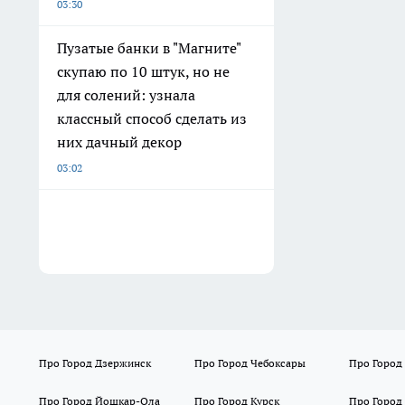
03:30
Пузатые банки в "Магните"
скупаю по 10 штук, но не
для солений: узнала
классный способ сделать из
них дачный декор
03:02
Про Город Дзержинск
Про Город Чебоксары
Про Город
Про Город Йошкар-Ола
Про Город Курск
Про Город