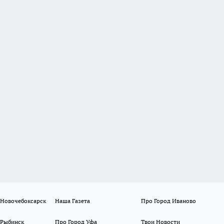
 Новочебоксарск
Наша Газета
Про Город Иваново
 Рыбинск
Про Город Уфа
Твои Новости