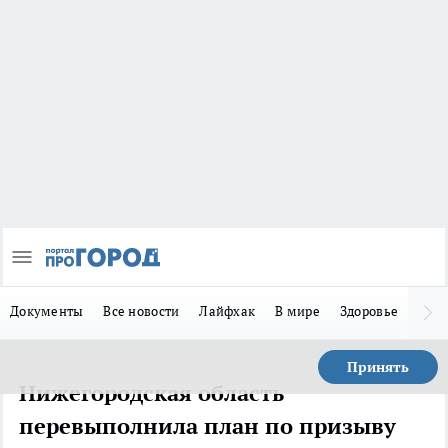
Документы
Все новости
Лайфхак
В мире
Здоровье
Зака
Принять
Нижегородская область
перевыполнила план по призыву