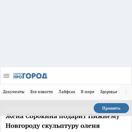
Документы
Все новости
Лайфхак
В мире
Здоровье
Зака
Принять
Жена Сорокина подарит Нижнему
Новгороду скульптуру оленя