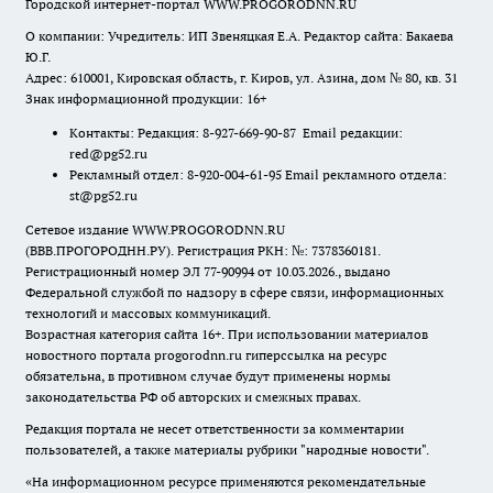
Городской интернет-портал WWW.PROGORODNN.RU
О компании: Учредитель: ИП Звеняцкая Е.А. Редактор сайта: Бакаева
Ю.Г.
Адрес: 610001, Кировская область, г. Киров, ул. Азина, дом № 80, кв. 31
Знак информационной продукции: 16+
Контакты: Редакция: 8-927-669-90-87 Email редакции:
red@pg52.ru
Рекламный отдел: 8-920-004-61-95 Email рекламного отдела:
st@pg52.ru
Сетевое издание WWW.PROGORODNN.RU
(ВВВ.ПРОГОРОДНН.РУ). Регистрация РКН: №: 7378360181.
Регистрационный номер ЭЛ 77-90994 от 10.03.2026., выдано
Федеральной службой по надзору в сфере связи, информационных
технологий и массовых коммуникаций.
Возрастная категория сайта 16+. При использовании материалов
новостного портала progorodnn.ru гиперссылка на ресурс
обязательна
,
в противном случае будут применены нормы
законодательства РФ об авторских и смежных правах.
Редакция портала не несет ответственности за комментарии
пользователей, а также материалы рубрики "народные новости".
«На информационном ресурсе применяются рекомендательные