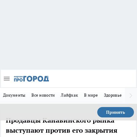
Документы
Все новости
Лайфхак
В мире
Здоровье
Зака
Принять
Продавцы Канавинского рынка
выступают против его закрытия