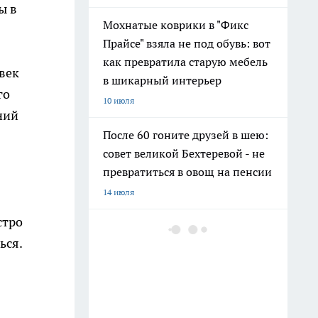
ы в
Мохнатые коврики в "Фикс
Прайсе" взяла не под обувь: вот
как превратила старую мебель
век
в шикарный интерьер
го
10 июля
ений
После 60 гоните друзей в шею:
совет великой Бехтеревой - не
превратиться в овощ на пенсии
14 июля
стро
Гигант с нежной душой: как
ься.
создать белоснежную стену
цветов, от которой
невозможно отвести взгляд
13 июля