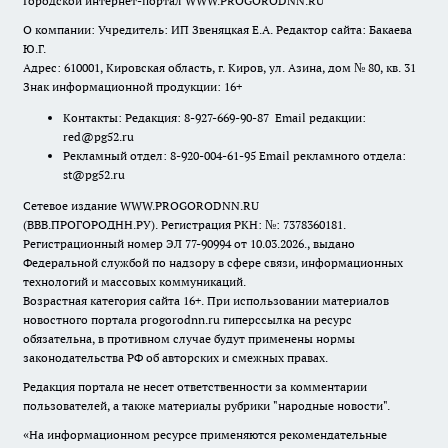
Городской интернет-портал WWW.PROGORODNN.RU
О компании: Учредитель: ИП Звеняцкая Е.А. Редактор сайта: Бакаева
Ю.Г.
Адрес: 610001, Кировская область, г. Киров, ул. Азина, дом № 80, кв. 31
Знак информационной продукции: 16+
Контакты: Редакция: 8-927-669-90-87 Email редакции:
red@pg52.ru
Рекламный отдел: 8-920-004-61-95 Email рекламного отдела:
st@pg52.ru
Сетевое издание WWW.PROGORODNN.RU
(ВВВ.ПРОГОРОДНН.РУ). Регистрация РКН: №: 7378360181.
Регистрационный номер ЭЛ 77-90994 от 10.03.2026., выдано
Федеральной службой по надзору в сфере связи, информационных
технологий и массовых коммуникаций.
Возрастная категория сайта 16+. При использовании материалов
новостного портала progorodnn.ru гиперссылка на ресурс
обязательна
,
в противном случае будут применены нормы
законодательства РФ об авторских и смежных правах.
Редакция портала не несет ответственности за комментарии
пользователей, а также материалы рубрики "народные новости".
«На информационном ресурсе применяются рекомендательные