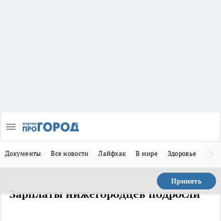
Документы
Все новости
Лайфхак
В мире
Здоровье
Зака
Принять
Зарплаты нижегородцев подросли