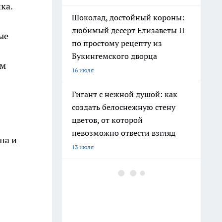
ка.
Шоколад, достойный короны:
любимый десерт Елизаветы II
ые
по простому рецепту из
Букингемского дворца
ом
16 июля
Гигант с нежной душой: как
создать белоснежную стену
цветов, от которой
невозможно отвести взгляд
на и
13 июля
Эксперты назвали отличный
растворимый кофе: беру по 3
банки себе, на подарок и в
офис – проверенное качество