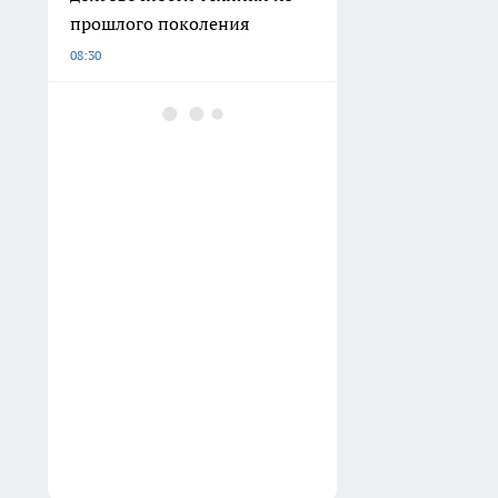
прошлого поколения
08:30
Последствия атаки БПЛА в
регионе и трагедии на
дорогах: главные новости
Нижнего Новгорода
07:31
Банки у нижегородцев
смогут блокировать
переводы и платежи из-за
нового закона
07:30