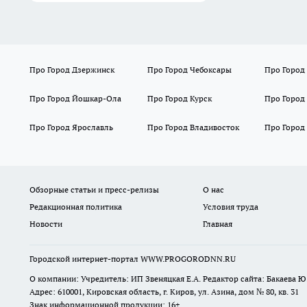
Про Город Дзержинск
Про Город Чебоксары
Про Город
Про Город Йошкар-Ола
Про Город Курск
Про Город
Про Город Ярославль
Про Город Владивосток
Про Город
Обзорные статьи и пресс-релизы
О нас
Редакционная политика
Условия труда
Новости
Главная
Городской интернет-портал WWW.PROGORODNN.RU
О компании: Учредитель: ИП Звеняцкая Е.А. Редактор сайта: Бакаева Ю.
Адрес: 610001, Кировская область, г. Киров, ул. Азина, дом № 80, кв. 31
Знак информационной продукции: 16+