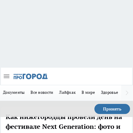
Документы
Все новости
Лайфхак
В мире
Здоровье
Зака
Принять
Как нижегородцы провели день на
фестивале Next Generation: фото и