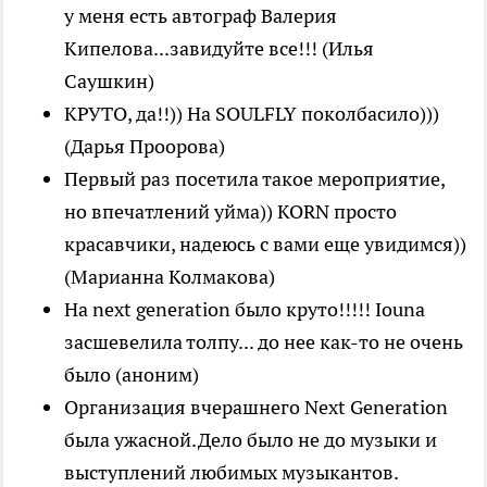
у меня есть автограф Валерия
Кипелова...завидуйте все!!! (Илья
Саушкин)
КРУТО, да!!)) На SOULFLY поколбасило)))
(Дарья Проорова)
Первый раз посетила такое мероприятие,
но впечатлений уйма)) KORN просто
красавчики, надеюсь с вами еще увидимся))
(Марианна Колмакова)
На next generation было круто!!!!! Iouna
засшевелила толпу... до нее как-то не очень
было (аноним)
Организация вчерашнего Next Generation
была ужасной.Дело было не до музыки и
выступлений любимых музыкантов.