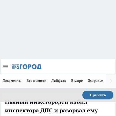
Документы
Все новости
Лайфхак
В мире
Здоровье
Зака
Принять
Пьяный нижегородец избил
инспектора ДПС и разорвал ему