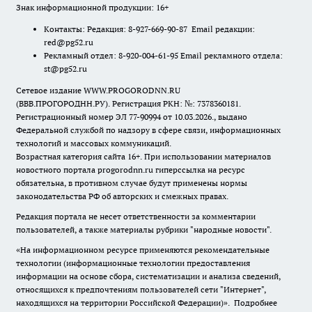
Знак информационной продукции: 16+
Контакты: Редакция: 8-927-669-90-87 Email редакции:
red@pg52.ru
Рекламный отдел: 8-920-004-61-95 Email рекламного отдела:
st@pg52.ru
Сетевое издание WWW.PROGORODNN.RU
(ВВВ.ПРОГОРОДНН.РУ). Регистрация РКН: №: 7378360181.
Регистрационный номер ЭЛ 77-90994 от 10.03.2026., выдано
Федеральной службой по надзору в сфере связи, информационных
технологий и массовых коммуникаций.
Возрастная категория сайта 16+. При использовании материалов
новостного портала progorodnn.ru гиперссылка на ресурс
обязательна
,
в противном случае будут применены нормы
законодательства РФ об авторских и смежных правах.
Редакция портала не несет ответственности за комментарии
пользователей, а также материалы рубрики "народные новости".
«На информационном ресурсе применяются рекомендательные
технологии (информационные технологии предоставления
информации на основе сбора, систематизации и анализа сведений,
относящихся к предпочтениям пользователей сети "Интернет",
находящихся на территории Российской Федерации)».
Подробнее