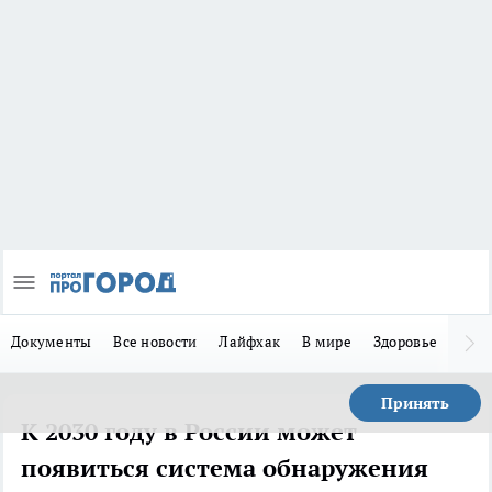
Документы
Все новости
Лайфхак
В мире
Здоровье
Зака
Принять
К 2030 году в России может
появиться система обнаружения