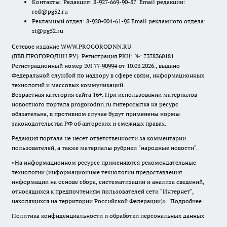
Контакты: Редакция: 8-927-669-90-87 Email редакции:
red@pg52.ru
Рекламный отдел: 8-920-004-61-95 Email рекламного отдела:
st@pg52.ru
Сетевое издание WWW.PROGORODNN.RU
(ВВВ.ПРОГОРОДНН.РУ). Регистрация РКН: №: 7378360181.
Регистрационный номер ЭЛ 77-90994 от 10.03.2026., выдано
Федеральной службой по надзору в сфере связи, информационных
технологий и массовых коммуникаций.
Возрастная категория сайта 16+. При использовании материалов
новостного портала progorodnn.ru гиперссылка на ресурс
обязательна
,
в противном случае будут применены нормы
законодательства РФ об авторских и смежных правах.
Редакция портала не несет ответственности за комментарии
пользователей, а также материалы рубрики "народные новости".
«На информационном ресурсе применяются рекомендательные
технологии (информационные технологии предоставления
информации на основе сбора, систематизации и анализа сведений,
относящихся к предпочтениям пользователей сети "Интернет",
находящихся на территории Российской Федерации)».
Подробнее
Политика конфиденциальности и обработки персональных данных