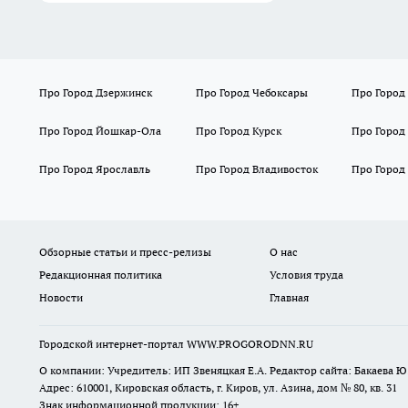
Про Город Дзержинск
Про Город Чебоксары
Про Город
Про Город Йошкар-Ола
Про Город Курск
Про Город
Про Город Ярославль
Про Город Владивосток
Про Город
Обзорные статьи и пресс-релизы
О нас
Редакционная политика
Условия труда
Новости
Главная
Городской интернет-портал WWW.PROGORODNN.RU
О компании: Учредитель: ИП Звеняцкая Е.А. Редактор сайта: Бакаева Ю.
Адрес: 610001, Кировская область, г. Киров, ул. Азина, дом № 80, кв. 31
Знак информационной продукции: 16+