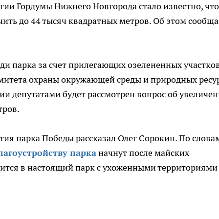
огии Гордумы Нижнего Новгорода стало известно, что
ить до 44 тысяч квадратных метров. Об этом сообща
и парка за счет прилегающих озелененных участко
омитета охраны окружающей среды и природных ресу
ии депутатами будет рассмотрен вопрос об увеличе
тров.
тия парка Победы рассказал Олег Сорокин. По слова
лагоустройству парка
начнут после майских
тится в настоящий
парк
с ухоженными территориями