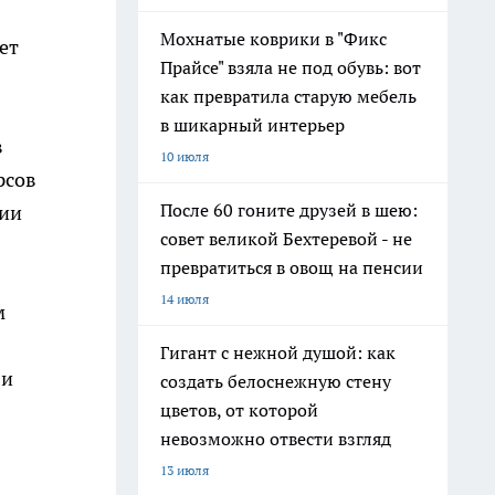
Мохнатые коврики в "Фикс
ет
Прайсе" взяла не под обувь: вот
как превратила старую мебель
в шикарный интерьер
в
10 июля
рсов
После 60 гоните друзей в шею:
нии
совет великой Бехтеревой - не
превратиться в овощ на пенсии
14 июля
м
Гигант с нежной душой: как
 и
создать белоснежную стену
цветов, от которой
невозможно отвести взгляд
13 июля