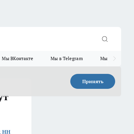
Мы ВКонтакте
Мы в Telegram
Мы в MAX
Принять
ут
д НН