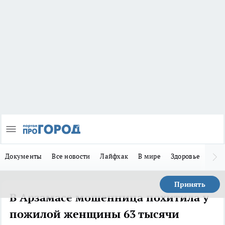
Документы
Все новости
Лайфхак
В мире
Здоровье
Зака
Принять
В Арзамасе мошенница похитила у
пожилой женщины 63 тысячи