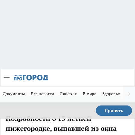
Документы
Все новости
Лайфхак
В мире
Здоровье
Зака
Принять
Подробности о 13-летней
нижегородке, выпавшей из окна