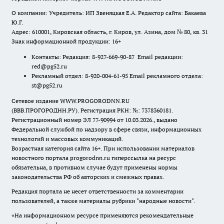
О компании: Учредитель: ИП Звеняцкая Е.А. Редактор сайта: Бакаева
Ю.Г.
Адрес: 610001, Кировская область, г. Киров, ул. Азина, дом № 80, кв. 31
Знак информационной продукции: 16+
Контакты: Редакция: 8-927-669-90-87 Email редакции:
red@pg52.ru
Рекламный отдел: 8-920-004-61-95 Email рекламного отдела:
st@pg52.ru
Сетевое издание WWW.PROGORODNN.RU
(ВВВ.ПРОГОРОДНН.РУ). Регистрация РКН: №: 7378360181.
Регистрационный номер ЭЛ 77-90994 от 10.03.2026., выдано
Федеральной службой по надзору в сфере связи, информационных
технологий и массовых коммуникаций.
Возрастная категория сайта 16+. При использовании материалов
новостного портала progorodnn.ru гиперссылка на ресурс
обязательна
,
в противном случае будут применены нормы
законодательства РФ об авторских и смежных правах.
Редакция портала не несет ответственности за комментарии
пользователей, а также материалы рубрики "народные новости".
«На информационном ресурсе применяются рекомендательные