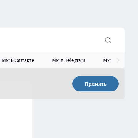
Мы ВКонтакте
Мы в Telegram
Мы в MAX
Принять