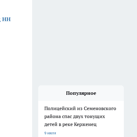
д НН
Популярное
Полицейский из Семеновского
района спас двух тонущих
детей в реке Керженец
9 июля