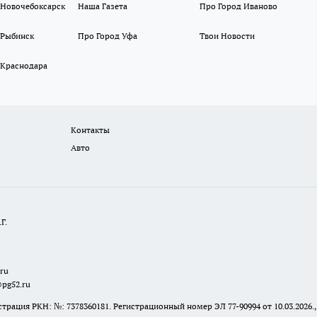
 Новочебоксарск
Наша Газета
Про Город Иваново
 Рыбинск
Про Город Уфа
Твои Новости
 Краснодара
Контакты
Авто
Г.
.ru
@pg52.ru
я РКН: №: 7378360181. Регистрационный номер ЭЛ 77-90994 от 10.03.2026., 