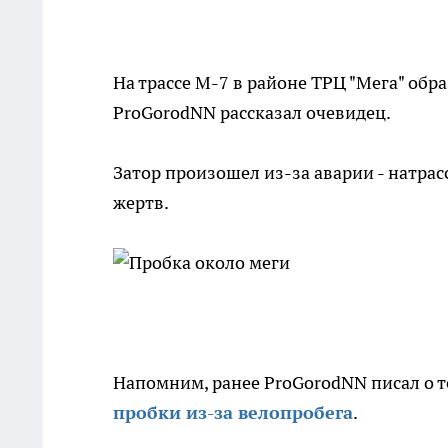
На трассе М-7 в районе ТРЦ "Мега" об
ProGorodNN рассказал очевидец.
Затор произошел из-за аварии - натрас
жертв.
Напомним, ранее ProGorodNN писал о т
пробки из-за велопробега
.