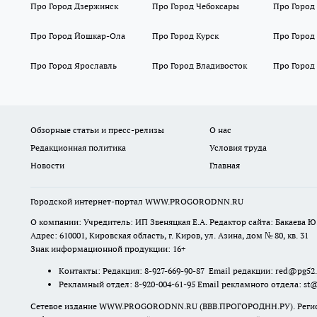
Про Город Дзержинск
Про Город Чебоксары
Про Город
Про Город Йошкар-Ола
Про Город Курск
Про Город
Про Город Ярославль
Про Город Владивосток
Про Город
Обзорные статьи и пресс-релизы
О нас
Редакционная политика
Условия труда
Новости
Главная
Городской интернет-портал WWW.PROGORODNN.RU
О компании: Учредитель: ИП Звеняцкая Е.А. Редактор сайта: Бакаева Ю.
Адрес: 610001, Кировская область, г. Киров, ул. Азина, дом № 80, кв. 31
Знак информационной продукции: 16+
Контакты: Редакция: 8-927-669-90-87 Email редакции: red@pg52
Рекламный отдел: 8-920-004-61-95 Email рекламного отдела: st
Сетевое издание WWW.PROGORODNN.RU (ВВВ.ПРОГОРОДНН.РУ). Регистраци