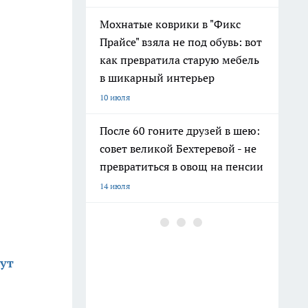
Мохнатые коврики в "Фикс
Прайсе" взяла не под обувь: вот
как превратила старую мебель
в шикарный интерьер
10 июля
После 60 гоните друзей в шею:
совет великой Бехтеревой - не
превратиться в овощ на пенсии
14 июля
Гигант с нежной душой: как
создать белоснежную стену
цветов, от которой
дут
невозможно отвести взгляд
13 июля