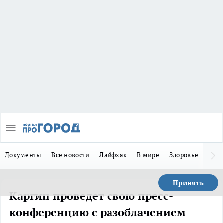
Документы
Все новости
Лайфхак
В мире
Здоровье
Зака
Принять
Каргин проведет свою пресс-
конференцию с разоблачением