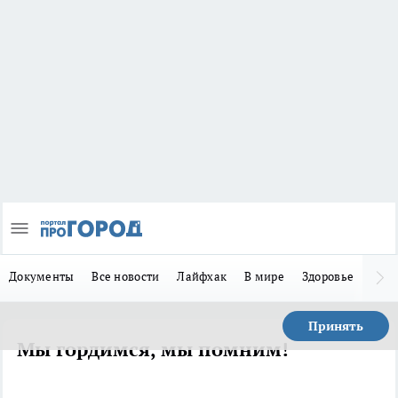
Документы
Все новости
Лайфхак
В мире
Здоровье
Зака
Принять
Мы гордимся, мы помним!