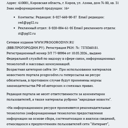
Адрес: 610001, Кировская область, г. Киров, ул. Азина, дом № 80, кв. 31
Знак информационной продукции: 16+
Контакты: Редакция: 8-927-669-90-87 Email редакции:
red@pg52.ru
Рекламный отдел: 8-920-004-61-95 Email рекламного отдела:
st@pg52.ru
Сетевое издание WWW.PROGORODNN.RU
(ВВВ.ПРОГОРОДНН.РУ). Регистрация РКН: №: 7378360181.
Регистрационный номер ЭЛ 77-90994 от 10.03.2026., выдано
Федеральной службой по надзору в сфере связи, информационных
технологий и массовых коммуникаций.
Возрастная категория сайта 16+. При использовании материалов
новостного портала progorodnn.ru гиперссылка на ресурс
обязательна
,
в противном случае будут применены нормы
законодательства РФ об авторских и смежных правах.
Редакция портала не несет ответственности за комментарии
пользователей, а также материалы рубрики "народные новости".
«На информационном ресурсе применяются рекомендательные
технологии (информационные технологии предоставления
информации на основе сбора, систематизации и анализа сведений,
относящихся к предпочтениям пользователей сети "Интернет",