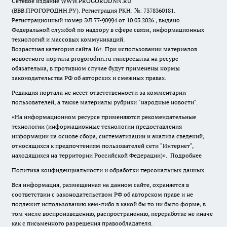
Сетевое издание WWW.PROGORODNN.RU
(ВВВ.ПРОГОРОДНН.РУ). Регистрация РКН: №: 7378360181.
Регистрационный номер ЭЛ 77-90994 от 10.03.2026., выдано
Федеральной службой по надзору в сфере связи, информационных
технологий и массовых коммуникаций.
Возрастная категория сайта 16+. При использовании материалов
новостного портала progorodnn.ru гиперссылка на ресурс
обязательна
,
в противном случае будут применены нормы
законодательства РФ об авторских и смежных правах.
Редакция портала не несет ответственности за комментарии
пользователей, а также материалы рубрики "народные новости".
«На информационном ресурсе применяются рекомендательные
технологии (информационные технологии предоставления
информации на основе сбора, систематизации и анализа сведений,
относящихся к предпочтениям пользователей сети "Интернет",
находящихся на территории Российской Федерации)».
Подробнее
Политика конфиденциальности и обработки персональных данных
Вся информация, размещенная на данном сайте, охраняется в
соответствии с законодательством РФ об авторском праве и не
подлежит использованию кем-либо в какой бы то ни было форме, в
том числе воспроизведению, распространению, переработке не иначе
как с письменного разрешения правообладателя.