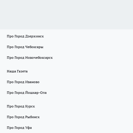
Про Город Дзержинск
Про Город Чебоксары
Про Город Новочебоксарск
Наша Газета
Про Город Иваново
Про Город Йошкар-Ола
Про Город Курск
Про Город Рыбинск
Про Город Уфа