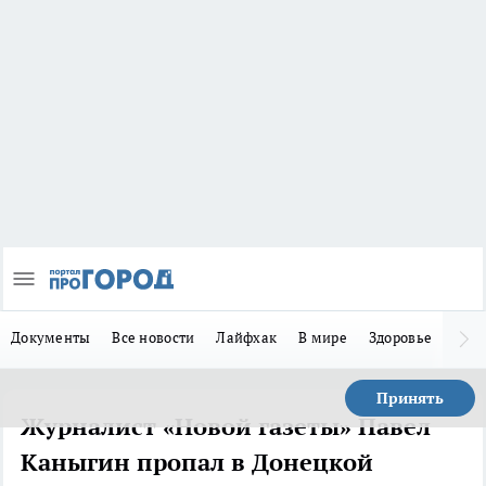
Документы
Все новости
Лайфхак
В мире
Здоровье
Зака
Принять
Журналист «Новой газеты» Павел
Каныгин пропал в Донецкой