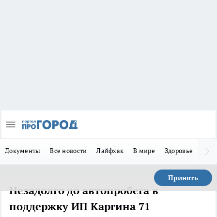
Документы
Все новости
Лайфхак
В мире
Здоровье
Зака
Принять
Незадолго до автопробега в
поддержку ИП Каргина 71