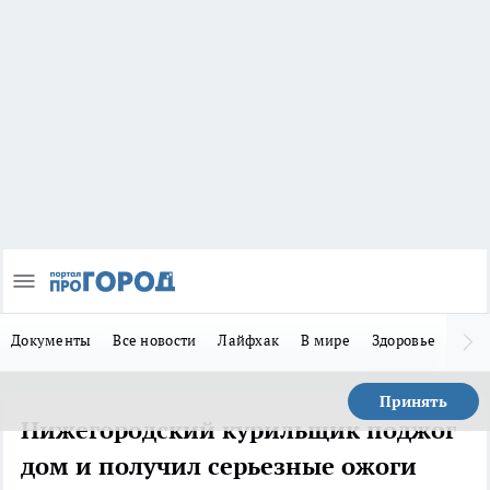
Документы
Все новости
Лайфхак
В мире
Здоровье
Зака
Принять
Нижегородский курильщик поджог
дом и получил серьезные ожоги