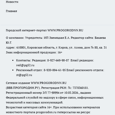
Новости
Главная
Городской интернет-портал WWW.PROGORODNN.RU
О компании: Учредитель: ИП Звеняцкая Е.А. Редактор сайта: Бакаева
Ю.Г.
Адрес: 610001, Кировская область, г. Киров, ул. Азина, дом № 80, кв. 31
Знак информационной продукции: 16+
Контакты: Редакция: 8-927-669-90-87 Email редакции:
red@pg52.ru
Рекламный отдел: 8-920-004-61-95 Email рекламного отдела:
st@pg52.ru
Сетевое издание WWW.PROGORODNN.RU
(ВВВ.ПРОГОРОДНН.РУ). Регистрация РКН: №: 7378360181.
Регистрационный номер ЭЛ 77-90994 от 10.03.2026., выдано
Федеральной службой по надзору в сфере связи, информационных
технологий и массовых коммуникаций.
Возрастная категория сайта 16+. При использовании материалов
новостного портала progorodnn.ru гиперссылка на ресурс