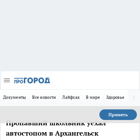
Документы
Все новости
Лайфхак
В мире
Здоровье
Зака
Принять
Пропавший школьник уехал
автостопом в Архангельск