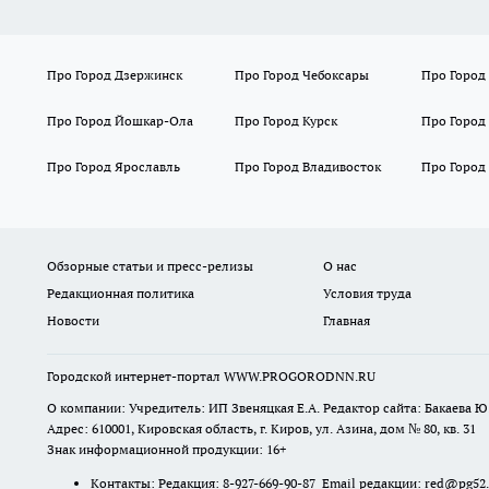
Про Город Дзержинск
Про Город Чебоксары
Про Город
Про Город Йошкар-Ола
Про Город Курск
Про Город
Про Город Ярославль
Про Город Владивосток
Про Город
Обзорные статьи и пресс-релизы
О нас
Редакционная политика
Условия труда
Новости
Главная
Городской интернет-портал WWW.PROGORODNN.RU
О компании: Учредитель: ИП Звеняцкая Е.А. Редактор сайта: Бакаева Ю.
Адрес: 610001, Кировская область, г. Киров, ул. Азина, дом № 80, кв. 31
Знак информационной продукции: 16+
Контакты: Редакция: 8-927-669-90-87 Email редакции: red@pg52