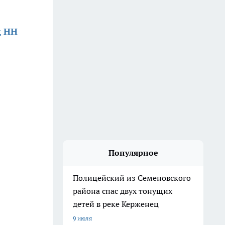
д НН
Популярное
Полицейский из Семеновского
района спас двух тонущих
детей в реке Керженец
9 июля