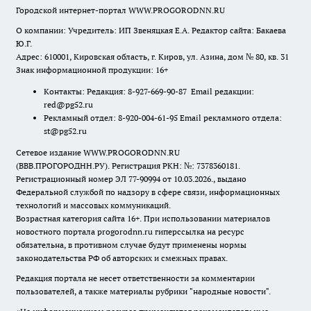
Городской интернет-портал WWW.PROGORODNN.RU
О компании: Учредитель: ИП Звеняцкая Е.А. Редактор сайта: Бакаева
Ю.Г.
Адрес: 610001, Кировская область, г. Киров, ул. Азина, дом № 80, кв. 31
Знак информационной продукции: 16+
Контакты: Редакция: 8-927-669-90-87 Email редакции:
red@pg52.ru
Рекламный отдел: 8-920-004-61-95 Email рекламного отдела:
st@pg52.ru
Сетевое издание WWW.PROGORODNN.RU
(ВВВ.ПРОГОРОДНН.РУ). Регистрация РКН: №: 7378360181.
Регистрационный номер ЭЛ 77-90994 от 10.03.2026., выдано
Федеральной службой по надзору в сфере связи, информационных
технологий и массовых коммуникаций.
Возрастная категория сайта 16+. При использовании материалов
новостного портала progorodnn.ru гиперссылка на ресурс
обязательна
,
в противном случае будут применены нормы
законодательства РФ об авторских и смежных правах.
Редакция портала не несет ответственности за комментарии
пользователей, а также материалы рубрики "народные новости".