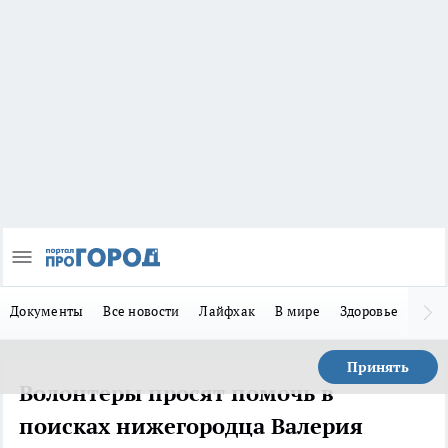
Документы
Все новости
Лайфхак
В мире
Здоровье
Зака
Принять
Волонтеры просят помочь в
поисках нижегородца Валерия