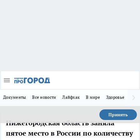
Документы
Все новости
Лайфхак
В мире
Здоровье
Зака
Принять
Нижегородская область заняла
пятое место в России по количеству