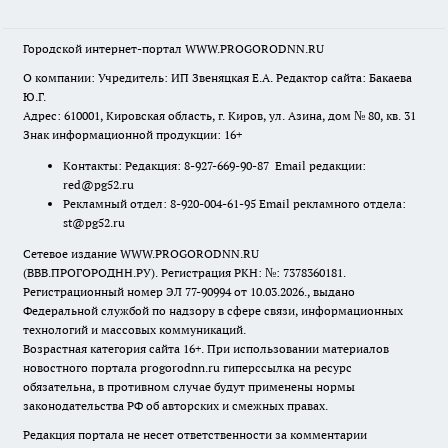
Городской интернет-портал WWW.PROGORODNN.RU
О компании: Учредитель: ИП Звеняцкая Е.А. Редактор сайта: Бакаева
Ю.Г.
Адрес: 610001, Кировская область, г. Киров, ул. Азина, дом № 80, кв. 31
Знак информационной продукции: 16+
Контакты: Редакция: 8-927-669-90-87 Email редакции:
red@pg52.ru
Рекламный отдел: 8-920-004-61-95 Email рекламного отдела:
st@pg52.ru
Сетевое издание WWW.PROGORODNN.RU
(ВВВ.ПРОГОРОДНН.РУ). Регистрация РКН: №: 7378360181.
Регистрационный номер ЭЛ 77-90994 от 10.03.2026., выдано
Федеральной службой по надзору в сфере связи, информационных
технологий и массовых коммуникаций.
Возрастная категория сайта 16+. При использовании материалов
новостного портала progorodnn.ru гиперссылка на ресурс
обязательна
,
в противном случае будут применены нормы
законодательства РФ об авторских и смежных правах.
Редакция портала не несет ответственности за комментарии