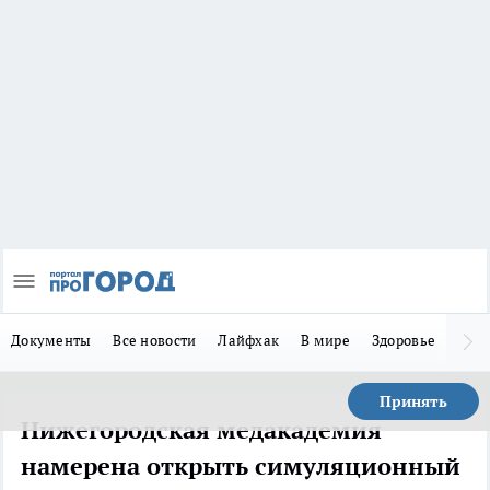
Документы
Все новости
Лайфхак
В мире
Здоровье
Зака
Принять
Нижегородская медакадемия
намерена открыть симуляционный