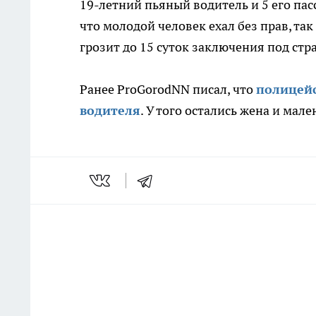
19-летний пьяный водитель и 5 его па
что молодой человек ехал без прав, та
грозит до 15 суток заключения под стр
Ранее ProGorodNN писал, что
полицей
водителя
. У того остались жена и мал