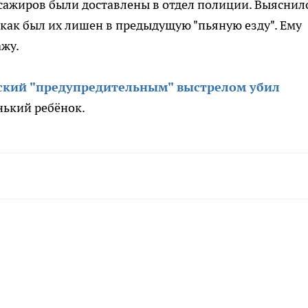
ссажиров были доставлены в отдел полиции. Выяснило
к как был их лишен в предыдущую "пьяную езду". Ему
ажу.
ский "предупредительным" выстрелом убил
енький ребёнок.