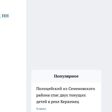
д НН
Популярное
Полицейский из Семеновского
района спас двух тонущих
детей в реке Керженец
9 июля