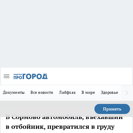
Документы
Все новости
Лайфхак
В мире
Здоровье
Зака
Принять
В Сормово автомобиль, въехавший
в отбойник, превратился в груду