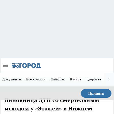
Документы
Все новости
Лайфхак
В мире
Здоровье
Зака
Принять
Виновница ДТП со смертельным
исходом у «Этажей» в Нижнем