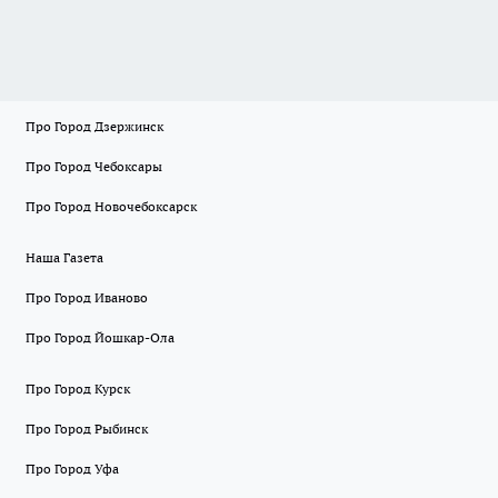
Про Город Дзержинск
Про Город Чебоксары
Про Город Новочебоксарск
Наша Газета
Про Город Иваново
Про Город Йошкар-Ола
Про Город Курск
Про Город Рыбинск
Про Город Уфа