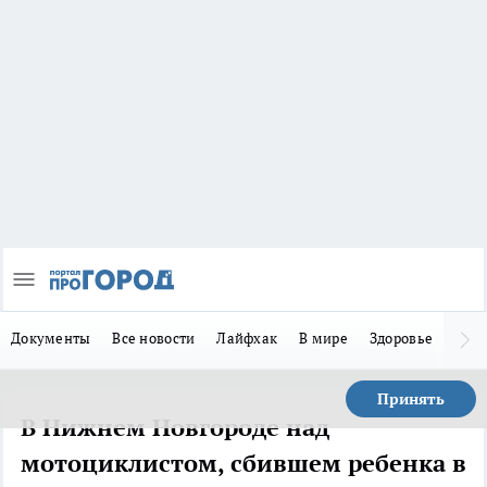
Документы
Все новости
Лайфхак
В мире
Здоровье
Зака
Принять
В Нижнем Новгороде над
мотоциклистом, сбившем ребенка в