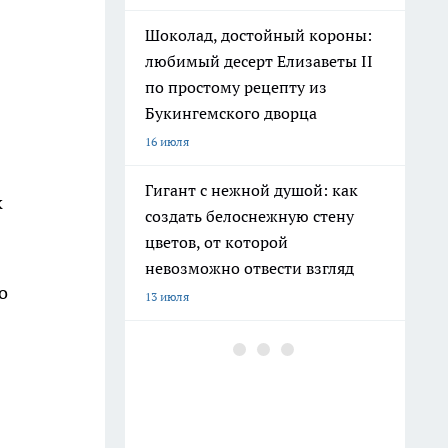
Шоколад, достойный короны:
любимый десерт Елизаветы II
по простому рецепту из
Букингемского дворца
16 июля
Гигант с нежной душой: как
к
создать белоснежную стену
цветов, от которой
невозможно отвести взгляд
о
13 июля
Эксперты назвали отличный
растворимый кофе: беру по 3
банки себе, на подарок и в
офис – проверенное качество