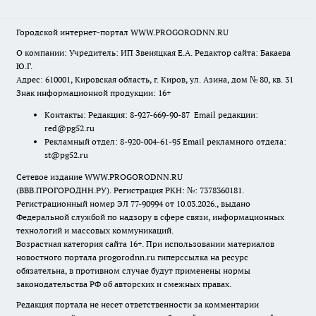
Городской интернет-портал WWW.PROGORODNN.RU
О компании: Учредитель: ИП Звеняцкая Е.А. Редактор сайта: Бакаева
Ю.Г.
Адрес: 610001, Кировская область, г. Киров, ул. Азина, дом № 80, кв. 31
Знак информационной продукции: 16+
Контакты: Редакция: 8-927-669-90-87 Email редакции:
red@pg52.ru
Рекламный отдел: 8-920-004-61-95 Email рекламного отдела:
st@pg52.ru
Сетевое издание WWW.PROGORODNN.RU
(ВВВ.ПРОГОРОДНН.РУ). Регистрация РКН: №: 7378360181.
Регистрационный номер ЭЛ 77-90994 от 10.03.2026., выдано
Федеральной службой по надзору в сфере связи, информационных
технологий и массовых коммуникаций.
Возрастная категория сайта 16+. При использовании материалов
новостного портала progorodnn.ru гиперссылка на ресурс
обязательна
,
в противном случае будут применены нормы
законодательства РФ об авторских и смежных правах.
Редакция портала не несет ответственности за комментарии