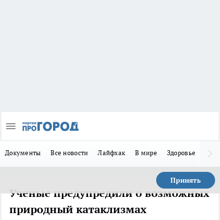
Документы
Все новости
Лайфхак
В мире
Здоровье
Зака
Принять
Ученые предупредили о возможных
природный катаклизмах