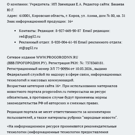
О компании: Учредитель: ИП Звеняцкая Е.А. Редактор сайта: Бакаева
Ю.Г.
Адрес: 610001, Кировская область, г. Киров, ул. Азина, дом № 80, кв. 31
Знак информационной продукции: 16+
Контакты: Редакция: 8-927-669-90-87 Email редакции:
red@pg52.ru
Рекламный отдел: 8-920-004-61-95 Email рекламного отдела:
st@pg52.ru
Сетевое издание WWW.PROGORODNN.RU
(ВВВ.ПРОГОРОДНН.РУ). Регистрация РКН: №: 7378360181.
Регистрационный номер ЭЛ 77-90994 от 10.03.2026., выдано
Федеральной службой по надзору в сфере связи, информационных
технологий и массовых коммуникаций.
Возрастная категория сайта 16+. При использовании материалов
новостного портала progorodnn.ru гиперссылка на ресурс
обязательна
,
в противном случае будут применены нормы
законодательства РФ об авторских и смежных правах.
Редакция портала не несет ответственности за комментарии
пользователей, а также материалы рубрики "народные новости".
«На информационном ресурсе применяются рекомендательные
технологии (информационные технологии предоставления