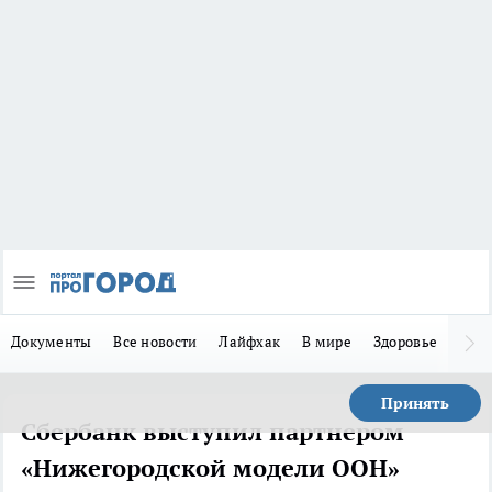
Документы
Все новости
Лайфхак
В мире
Здоровье
Зака
Принять
Сбербанк выступил партнером
«Нижегородской модели ООН»