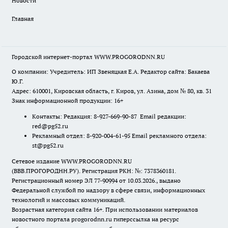
Новости
Главная
Городской интернет-портал WWW.PROGORODNN.RU
О компании: Учредитель: ИП Звеняцкая Е.А. Редактор сайта: Бакаева
Ю.Г.
Адрес: 610001, Кировская область, г. Киров, ул. Азина, дом № 80, кв. 31
Знак информационной продукции: 16+
Контакты: Редакция: 8-927-669-90-87 Email редакции:
red@pg52.ru
Рекламный отдел: 8-920-004-61-95 Email рекламного отдела:
st@pg52.ru
Сетевое издание WWW.PROGORODNN.RU
(ВВВ.ПРОГОРОДНН.РУ). Регистрация РКН: №: 7378360181.
Регистрационный номер ЭЛ 77-90994 от 10.03.2026., выдано
Федеральной службой по надзору в сфере связи, информационных
технологий и массовых коммуникаций.
Возрастная категория сайта 16+. При использовании материалов
новостного портала progorodnn.ru гиперссылка на ресурс