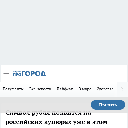
Документы
Все новости
Лайфхак
В мире
Здоровье
Зака
Принять
Символ рубля появится на
российских купюрах уже в этом