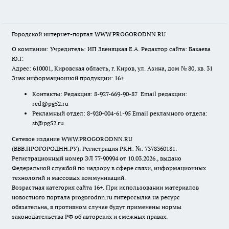
Городской интернет-портал WWW.PROGORODNN.RU
О компании: Учредитель: ИП Звеняцкая Е.А. Редактор сайта: Бакаева
Ю.Г.
Адрес: 610001, Кировская область, г. Киров, ул. Азина, дом № 80, кв. 31
Знак информационной продукции: 16+
Контакты: Редакция: 8-927-669-90-87 Email редакции:
red@pg52.ru
Рекламный отдел: 8-920-004-61-95 Email рекламного отдела:
st@pg52.ru
Сетевое издание WWW.PROGORODNN.RU
(ВВВ.ПРОГОРОДНН.РУ). Регистрация РКН: №: 7378360181.
Регистрационный номер ЭЛ 77-90994 от 10.03.2026., выдано
Федеральной службой по надзору в сфере связи, информационных
технологий и массовых коммуникаций.
Возрастная категория сайта 16+. При использовании материалов
новостного портала progorodnn.ru гиперссылка на ресурс
обязательна
,
в противном случае будут применены нормы
законодательства РФ об авторских и смежных правах.