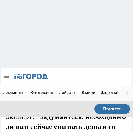
Документы
Все новости
Лайфхак
В мире
Здоровье
Зака
Принять
Эксперт: "Задумайтесь, необходимо
ли вам сейчас снимать деньги со