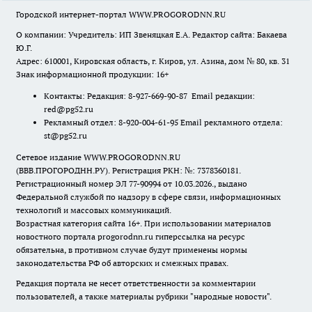
Городской интернет-портал WWW.PROGORODNN.RU
О компании: Учредитель: ИП Звеняцкая Е.А. Редактор сайта: Бакаева
Ю.Г.
Адрес: 610001, Кировская область, г. Киров, ул. Азина, дом № 80, кв. 31
Знак информационной продукции: 16+
Контакты: Редакция: 8-927-669-90-87 Email редакции:
red@pg52.ru
Рекламный отдел: 8-920-004-61-95 Email рекламного отдела:
st@pg52.ru
Сетевое издание WWW.PROGORODNN.RU
(ВВВ.ПРОГОРОДНН.РУ). Регистрация РКН: №: 7378360181.
Регистрационный номер ЭЛ 77-90994 от 10.03.2026., выдано
Федеральной службой по надзору в сфере связи, информационных
технологий и массовых коммуникаций.
Возрастная категория сайта 16+. При использовании материалов
новостного портала progorodnn.ru гиперссылка на ресурс
обязательна
,
в противном случае будут применены нормы
законодательства РФ об авторских и смежных правах.
Редакция портала не несет ответственности за комментарии
пользователей, а также материалы рубрики "народные новости".