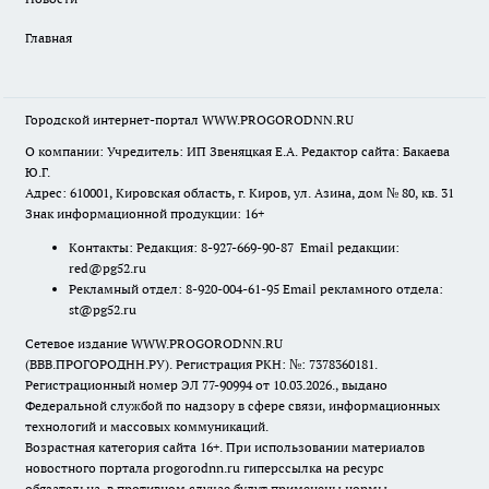
Главная
Городской интернет-портал WWW.PROGORODNN.RU
О компании: Учредитель: ИП Звеняцкая Е.А. Редактор сайта: Бакаева
Ю.Г.
Адрес: 610001, Кировская область, г. Киров, ул. Азина, дом № 80, кв. 31
Знак информационной продукции: 16+
Контакты: Редакция: 8-927-669-90-87 Email редакции:
red@pg52.ru
Рекламный отдел: 8-920-004-61-95 Email рекламного отдела:
st@pg52.ru
Сетевое издание WWW.PROGORODNN.RU
(ВВВ.ПРОГОРОДНН.РУ). Регистрация РКН: №: 7378360181.
Регистрационный номер ЭЛ 77-90994 от 10.03.2026., выдано
Федеральной службой по надзору в сфере связи, информационных
технологий и массовых коммуникаций.
Возрастная категория сайта 16+. При использовании материалов
новостного портала progorodnn.ru гиперссылка на ресурс
обязательна
,
в противном случае будут применены нормы