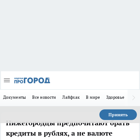
Документы
Все новости
Лайфхак
В мире
Здоровье
Зака
Принять
Нижегородцы предпочитают брать
кредиты в рублях, а не валюте