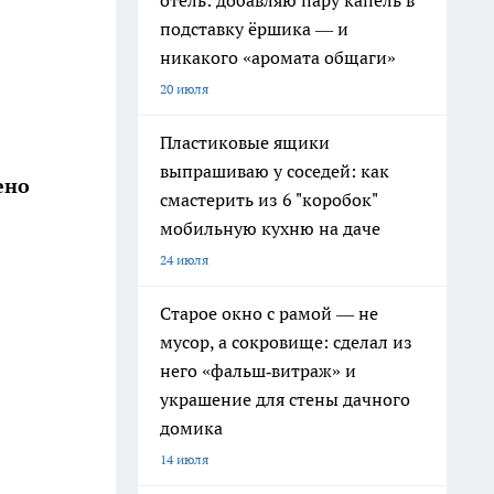
отель: добавляю пару капель в
подставку ёршика — и
никакого «аромата общаги»
20 июля
Пластиковые ящики
выпрашиваю у соседей: как
ено
смастерить из 6 "коробок"
мобильную кухню на даче
24 июля
Старое окно с рамой — не
мусор, а сокровище: сделал из
него «фальш‑витраж» и
украшение для стены дачного
домика
14 июля