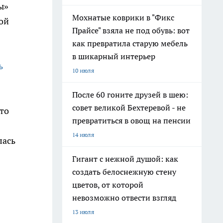
ы»
Мохнатые коврики в "Фикс
ой
Прайсе" взяла не под обувь: вот
как превратила старую мебель
в шикарный интерьер
ь
10 июля
После 60 гоните друзей в шею:
совет великой Бехтеревой - не
то
превратиться в овощ на пенсии
14 июля
лась
Гигант с нежной душой: как
создать белоснежную стену
цветов, от которой
невозможно отвести взгляд
13 июля