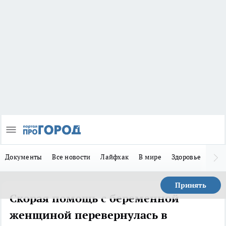
Документы
Все новости
Лайфхак
В мире
Здоровье
Зака
Принять
Скорая помощь с беременной
женщиной перевернулась в