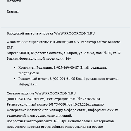
Новости
Главная
Городской интернет-портал WWW.PROGORODNN.RU
О компании: Учредитель: ИП Звеняцкая Е.А. Редактор сайта: Бакаева
Ю.Г.
Адрес: 610001, Кировская область, г. Киров, ул. Азина, дом № 80, кв. 31
Знак информационной продукции: 16+
Контакты: Редакция: 8-927-669-90-87 Email редакции:
red@pg52.ru
Рекламный отдел: 8-920-004-61-95 Email рекламного отдела:
st@pg52.ru
Сетевое издание WWW.PROGORODNN.RU
(ВВВ.ПРОГОРОДНН.РУ). Регистрация РКН: №: 7378360181.
Регистрационный номер ЭЛ 77-90994 от 10.03.2026., выдано
Федеральной службой по надзору в сфере связи, информационных
технологий и массовых коммуникаций.
Возрастная категория сайта 16+. При использовании материалов
новостного портала progorodnn.ru гиперссылка на ресурс