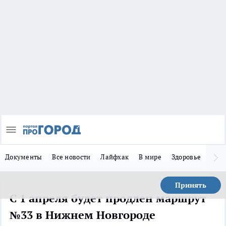
Документы
Все новости
Лайфхак
В мире
Здоровье
Зака
Принять
С 1 апреля будет продлен маршрут
№33 в Нижнем Новгороде