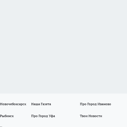
 Новочебоксарск
Наша Газета
Про Город Иваново
 Рыбинск
Про Город Уфа
Твои Новости