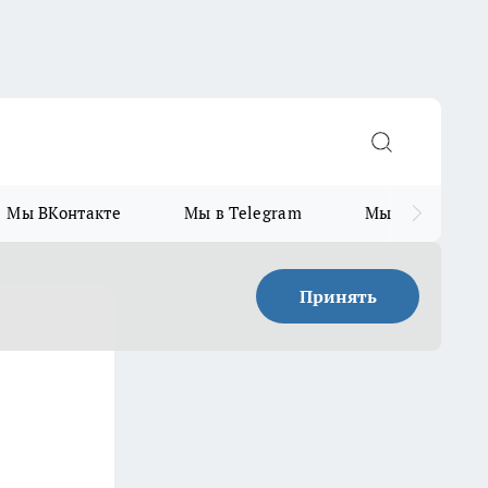
Мы ВКонтакте
Мы в Telegram
Мы в MAX
Принять