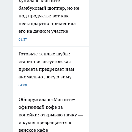
Купила в "Магните"
бамбуковый шоппер, но не
под продукты: вот как
нестандартно применила
его на дачном участке
04:37
Готовьте теплые шубы:
старинная августовская
примета предрекает нам
аномально лютую зиму
04:09
Обнаружила в «Магните»
офигенный кофе за
копейки: открываю пачку —
и кухня превращается в
венское кафе