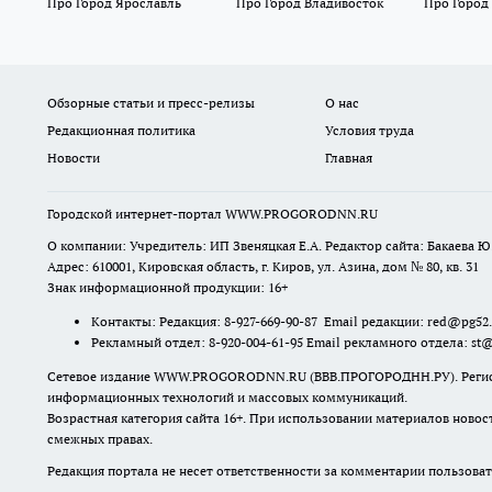
Про Город Ярославль
Про Город Владивосток
Про Город
Обзорные статьи и пресс-релизы
О нас
Редакционная политика
Условия труда
Новости
Главная
Городской интернет-портал WWW.PROGORODNN.RU
О компании: Учредитель: ИП Звеняцкая Е.А. Редактор сайта: Бакаева Ю.
Адрес: 610001, Кировская область, г. Киров, ул. Азина, дом № 80, кв. 31
Знак информационной продукции: 16+
Контакты: Редакция: 8-927-669-90-87 Email редакции: red@pg52
Рекламный отдел: 8-920-004-61-95 Email рекламного отдела: st
Сетевое издание WWW.PROGORODNN.RU (ВВВ.ПРОГОРОДНН.РУ). Регистраци
информационных технологий и массовых коммуникаций.
Возрастная категория сайта 16+. При использовании материалов новос
смежных правах.
Редакция портала не несет ответственности за комментарии пользоват