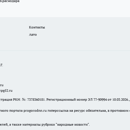
 Краснодара
Контакты
Авто
Г.
.ru
@pg52.ru
я РКН: №: 7378360181. Регистрационный номер ЭЛ 77-90994 от 10.03.2026., 
тного портала progorodnn.ru гиперссылка на ресурс обязательна
,
в противном 
елей, а также материалы рубрики "народные новости".