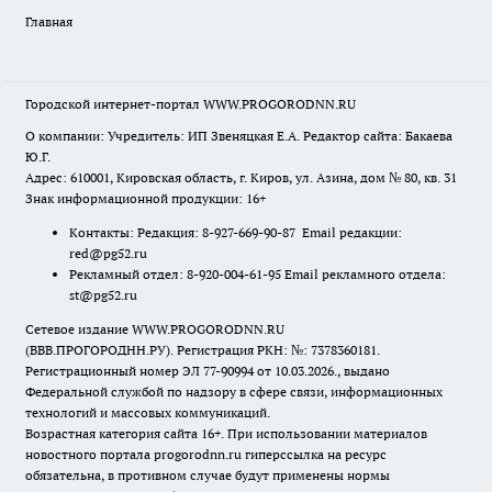
Главная
Городской интернет-портал WWW.PROGORODNN.RU
О компании: Учредитель: ИП Звеняцкая Е.А. Редактор сайта: Бакаева
Ю.Г.
Адрес: 610001, Кировская область, г. Киров, ул. Азина, дом № 80, кв. 31
Знак информационной продукции: 16+
Контакты: Редакция: 8-927-669-90-87 Email редакции:
red@pg52.ru
Рекламный отдел: 8-920-004-61-95 Email рекламного отдела:
st@pg52.ru
Сетевое издание WWW.PROGORODNN.RU
(ВВВ.ПРОГОРОДНН.РУ). Регистрация РКН: №: 7378360181.
Регистрационный номер ЭЛ 77-90994 от 10.03.2026., выдано
Федеральной службой по надзору в сфере связи, информационных
технологий и массовых коммуникаций.
Возрастная категория сайта 16+. При использовании материалов
новостного портала progorodnn.ru гиперссылка на ресурс
обязательна
,
в противном случае будут применены нормы