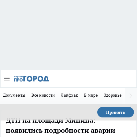
Документы
Все новости
Лайфхак
В мире
Здоровье
Зака
Принять
ДТП на площади Минина:
появились подробности аварии